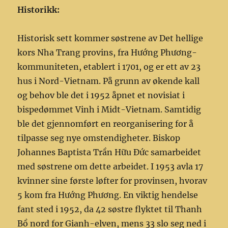
Historikk:
Historisk sett kommer søstrene av Det hellige
kors Nha Trang provins, fra Hướng Phương-
kommuniteten, etablert i 1701, og er ett av 23
hus i Nord-Vietnam. På grunn av økende kall
og behov ble det i 1952 åpnet et novisiat i
bispedømmet Vinh i Midt-Vietnam. Samtidig
ble det gjennomført en reorganisering for å
tilpasse seg nye omstendigheter. Biskop
Johannes Baptista Trần Hữu Đức samarbeidet
med søstrene om dette arbeidet. I 1953 avla 17
kvinner sine første løfter for provinsen, hvorav
5 kom fra Hướng Phương. En viktig hendelse
fant sted i 1952, da 42 søstre flyktet til Thanh
Bồ nord for Gianh-elven, mens 33 slo seg ned i