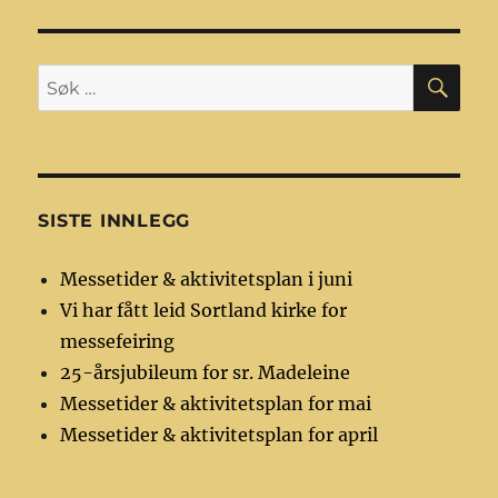
årsjubileu
for
sr.
Madeleine
SØ
Søk
etter:
SISTE INNLEGG
Messetider & aktivitetsplan i juni
Vi har fått leid Sortland kirke for
messefeiring
25-årsjubileum for sr. Madeleine
Messetider & aktivitetsplan for mai
Messetider & aktivitetsplan for april