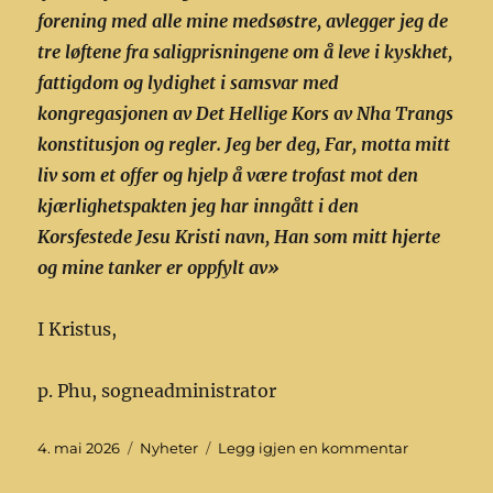
forening med alle mine medsøstre, avlegger jeg de
tre løftene fra saligprisningene om å leve i kyskhet,
fattigdom og lydighet i samsvar med
kongregasjonen av Det Hellige Kors av Nha Trangs
konstitusjon og regler. Jeg ber deg, Far, motta mitt
liv som et offer og hjelp å være trofast mot den
kjærlighetspakten jeg har inngått i den
Korsfestede Jesu Kristi navn, Han som mitt hjerte
og mine tanker er oppfylt av»
I Kristus,
p. Phu, sogneadministrator
Publisert
Kategorier
til
4. mai 2026
Nyheter
Legg igjen en kommentar
25-