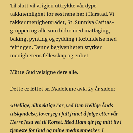
Til slutt vil vi igjen uttrykke vår dype
takknemlighet for søstrene her i Harstad. Vi
takker menighetsrådet, St. Sunniva Caritas-
gruppen og alle som bidro med matlaging,
baking, pynting og rydding i forbindelse med
feiringen. Denne begivenheten styrker
menighetens fellesskap og enhet.
Måtte Gud velsigne dere alle.
Dette er løftet sr. Madeleine avla 25 år siden:
«Hellige, allmektige Far, ved Den Hellige Ånds
tilskyndelse, lover jeg i full frihet å følge etter vår
Herre Jesu vei til Korset. Med Ham gir jeg mitt liv i
tjeneste for Gud og mine medmennesker. I